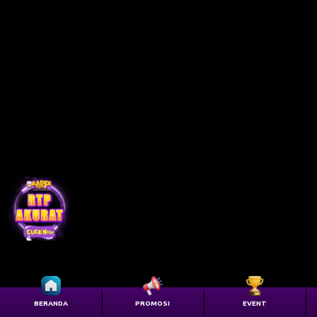
BERANDA
PROMOSI
EVENT