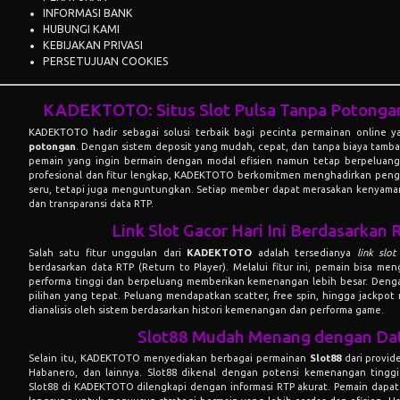
INFORMASI BANK
HUBUNGI KAMI
KEBIJAKAN PRIVASI
PERSETUJUAN COOKIES
KADEKTOTO: Situs Slot Pulsa Tanpa Potongan &
KADEKTOTO
hadir sebagai solusi terbaik bagi pecinta permainan online
potongan
. Dengan sistem deposit yang mudah, cepat, dan tanpa biaya tamb
pemain yang ingin bermain dengan modal efisien namun tetap berpeluang
profesional dan fitur lengkap, KADEKTOTO berkomitmen menghadirkan penga
seru, tetapi juga menguntungkan. Setiap member dapat merasakan kenyaman
dan transparansi data RTP.
Link Slot Gacor Hari Ini Berdasark
Salah satu fitur unggulan dari
KADEKTOTO
adalah tersedianya
link slot
berdasarkan data RTP (Return to Player). Melalui fitur ini, pemain bisa 
performa tinggi dan berpeluang memberikan kemenangan lebih besar. Denga
pilihan yang tepat. Peluang mendapatkan scatter, free spin, hingga jackpot
dianalisis oleh sistem berdasarkan histori kemenangan dan performa game.
Slot88 Mudah Menang dengan Da
Selain itu, KADEKTOTO menyediakan berbagai permainan
Slot88
dari provide
Habanero, dan lainnya. Slot88 dikenal dengan potensi kemenangan tinggi
Slot88 di KADEKTOTO dilengkapi dengan informasi RTP akurat. Pemain dapa