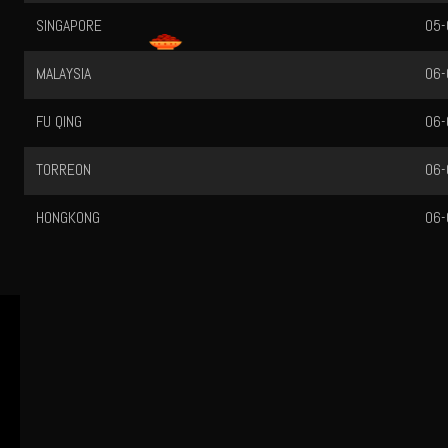
SINGAPORE
05-
MALAYSIA
06-
FU QING
06-
TORREON
06-
HONGKONG
06-