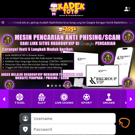
oto | Untuk akses paling mudah Kadektoto bisa langsung ke Google dengan ketik Kadektoto, nanti akan
TOGEL
SLOT
LIVE CASINO
SPORT
ARCADE
SABU