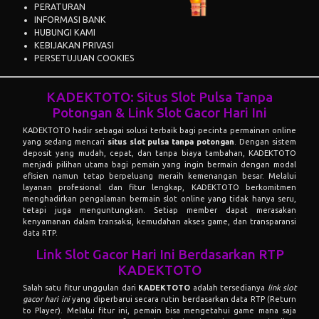
PERATURAN
INFORMASI BANK
HUBUNGI KAMI
KEBIJAKAN PRIVASI
PERSETUJUAN COOKIES
KADEKTOTO: Situs Slot Pulsa Tanpa
Potongan & Link Slot Gacor Hari Ini
KADEKTOTO
hadir sebagai solusi terbaik bagi pecinta permainan online
yang sedang mencari
situs slot pulsa tanpa potongan
. Dengan sistem
deposit yang mudah, cepat, dan tanpa biaya tambahan, KADEKTOTO
menjadi pilihan utama bagi pemain yang ingin bermain dengan modal
efisien namun tetap berpeluang meraih kemenangan besar. Melalui
layanan profesional dan fitur lengkap, KADEKTOTO berkomitmen
menghadirkan pengalaman bermain slot online yang tidak hanya seru,
tetapi juga menguntungkan. Setiap member dapat merasakan
kenyamanan dalam transaksi, kemudahan akses game, dan transparansi
data RTP.
Link Slot Gacor Hari Ini Berdasarkan RTP
KADEKTOTO
Salah satu fitur unggulan dari
KADEKTOTO
adalah tersedianya
link slot
gacor hari ini
yang diperbarui secara rutin berdasarkan data RTP (Return
to Player). Melalui fitur ini, pemain bisa mengetahui game mana saja