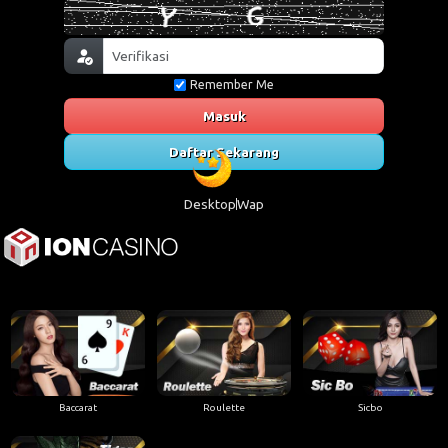
Remember Me
Masuk
Daftar Sekarang
Desktop
Wap
Baccarat
Roulette
Sicbo