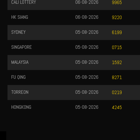
CALI LOTTERY
06-08-2026
9965
HK SIANG
06-08-2026
9220
SYDNEY
05-08-2026
6199
SINGAPORE
05-08-2026
0715
MALAYSIA
05-08-2026
1592
FU QING
05-08-2026
8271
TORREON
05-08-2026
0219
HONGKONG
05-08-2026
4245