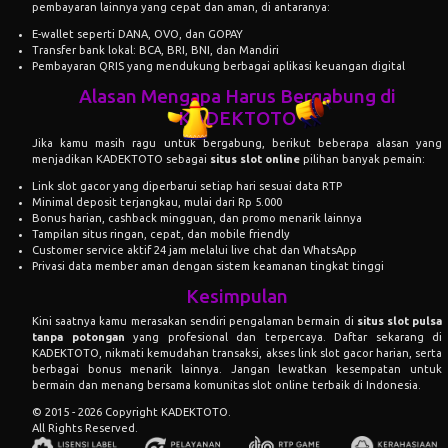
pembayaran lainnya yang cepat dan aman, di antaranya:
E-wallet seperti DANA, OVO, dan GOPAY
Transfer bank lokal: BCA, BRI, BNI, dan Mandiri
Pembayaran QRIS yang mendukung berbagai aplikasi keuangan digital
Alasan Mengapa Harus Bergabung di
KADEKTOTO
Jika kamu masih ragu untuk bergabung, berikut beberapa alasan yang
menjadikan KADEKTOTO sebagai
situs slot online
pilihan banyak pemain:
Link slot gacor yang diperbarui setiap hari sesuai data RTP
Minimal deposit terjangkau, mulai dari Rp 5.000
Bonus harian, cashback mingguan, dan promo menarik lainnya
Tampilan situs ringan, cepat, dan mobile friendly
Customer service aktif 24 jam melalui live chat dan WhatsApp
Privasi data member aman dengan sistem keamanan tingkat tinggi
Kesimpulan
Kini saatnya kamu merasakan sendiri pengalaman bermain di
situs slot pulsa
tanpa potongan
yang profesional dan terpercaya. Daftar sekarang di
KADEKTOTO, nikmati kemudahan transaksi, akses link slot gacor harian, serta
berbagai bonus menarik lainnya. Jangan lewatkan kesempatan untuk
bermain dan menang bersama komunitas slot online terbaik di Indonesia.
© 2015 - 2026 Copyright KADEKTOTO.
All Rights Reserved.