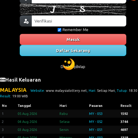
Remember Me
Masuk
Daftar Sekarang
Desktop
Wap
Hasil Keluaran
MALAYSIA
Website:
www.malaysialottery.net
, Hari:
Setiap Hari
, Tutup:
18:30
Result:
19:00 WIB
No
Tanggal
Hari
Pasaran
Result
1
05 Aug 2026
Rabu
MY - 053
1592
2
04 Aug 2026
Selasa
MY - 052
3744
3
03 Aug 2026
Senin
MY - 051
4697
4
02 Aug 2026
Minggu
MY - 050
1318