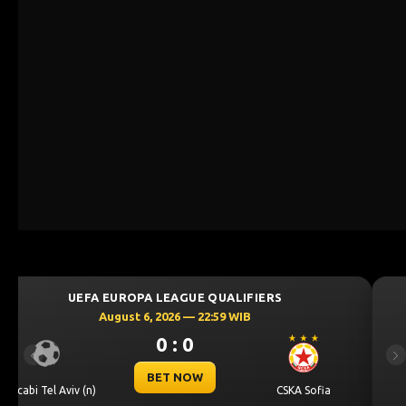
S
UEFA EUROPA LEAGUE QUALIFIERS
August 6, 2026 — 22:00 WIB
0 : 0
Previous
Ne
BET NOW
CS Un
CSKA Sofia
KuPS