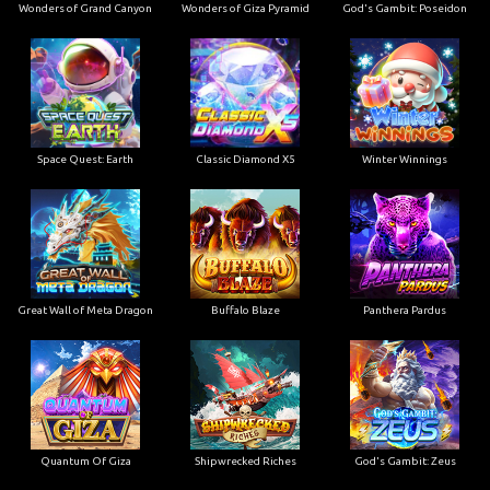
Wonders of Grand Canyon
Wonders of Giza Pyramid
God's Gambit: Poseidon
Space Quest: Earth
Classic Diamond X5
Winter Winnings
Great Wall of Meta Dragon
Buffalo Blaze
Panthera Pardus
Quantum Of Giza
Shipwrecked Riches
God's Gambit: Zeus