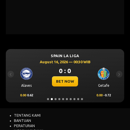
SPAIN LA LIGA
August 16, 2026 — 00:30 WIB
0 : 0
Previous
Next
BET NOW
Alaves
Getafe
0.00
0.62
0.00
-0.72
TENTANG KAMI
BANTUAN
PERATURAN