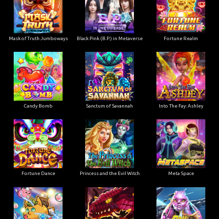
Mask of Truth Jumboways
Black Pink (B.P.) in Metaverse
Fortune Realm
Candy Bomb
Sanctum of Savannah
Into The Fay: Ashley
Fortune Dance
Princess and the Evil Witch
Meta Space