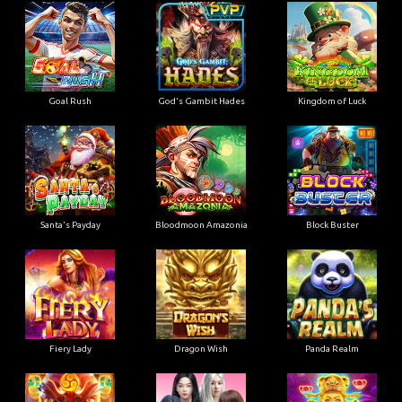
Goal Rush
God's Gambit Hades
Kingdom of Luck
Santa's Payday
Bloodmoon Amazonia
Block Buster
Fiery Lady
Dragon Wish
Panda Realm