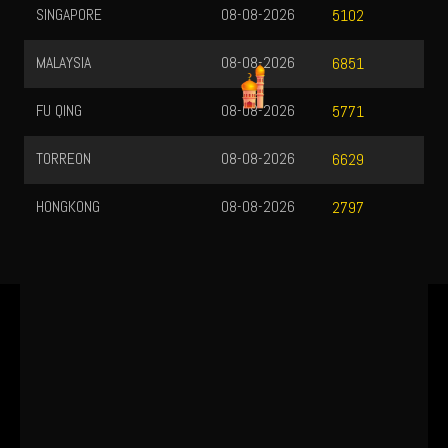
SINGAPORE
08-08-2026
5102
MALAYSIA
08-08-2026
6851
FU QING
08-08-2026
5771
TORREON
08-08-2026
6629
HONGKONG
08-08-2026
2797