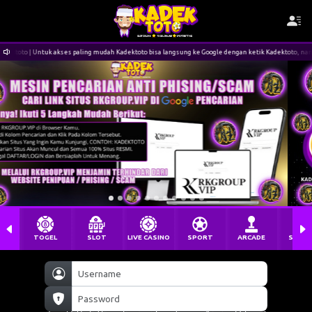
iu****jd Berhasil Withdraw Rp 2.264.000,00
Untuk akses paling mudah Kadektoto bisa langsung ke Google dengan ketik Kadektoto, nanti akan lang
TOGEL
SLOT
LIVE CASINO
SPORT
ARCADE
SABU