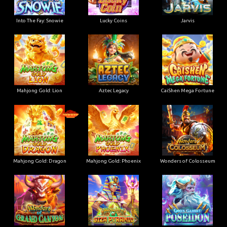
Into The Fay: Snowie
Lucky Coins
Jarvis
Mahjong Gold: Lion
Aztec Legacy
CaiShen Mega Fortune
Mahjong Gold: Dragon
Mahjong Gold: Phoenix
Wonders of Colosseum