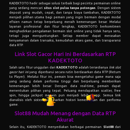
KADEKTOTO
hadir sebagai solusi terbaik bagi pecinta permainan online
yang sedang mencari
situs slot pulsa tanpa potongan
. Dengan sistem
deposit yang mudah, cepat, dan tanpa biaya tambahan, KADEKTOTO
menjadi pilihan utama bagi pemain yang ingin bermain dengan modal
efisien namun tetap berpeluang meraih kemenangan besar. Melalui
layanan profesional dan fitur lengkap, KADEKTOTO berkomitmen
menghadirkan pengalaman bermain slot online yang tidak hanya seru,
tetapi juga menguntungkan. Setiap member dapat merasakan
kenyamanan dalam transaksi, kemudahan akses game, dan transparansi
data RTP.
Link Slot Gacor Hari Ini Berdasarkan RTP
KADEKTOTO
Salah satu fitur unggulan dari
KADEKTOTO
adalah tersedianya
link slot
gacor hari ini
yang diperbarui secara rutin berdasarkan data RTP (Return
to Player). Melalui fitur ini, pemain bisa mengetahui game mana saja
yang sedang dalam performa tinggi dan berpeluang memberikan
kemenangan lebih besar. Dengan data real-time, pemain dapat
menentukan pilihan yang tepat. Peluang mendapatkan scatter, free
spin, hingga jackpot maxwin pun menjadi lebih tinggi. Semua link
dianalisis oleh sistem berdasarkan histori kemenangan dan performa
game.
Slot88 Mudah Menang dengan Data RTP
Akurat
Selain itu, KADEKTOTO menyediakan berbagai permainan
Slot88
dari