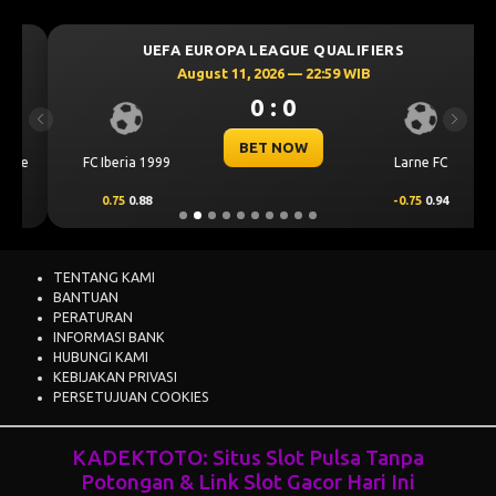
UEFA EUROPA LEAGUE QUALIFIERS
August 11, 2026 — 22:59 WIB
0 : 0
Previous
Next
BET NOW
FC Iberia 1999
Larne FC
0.75
0.88
-0.75
0.94
TENTANG KAMI
BANTUAN
PERATURAN
INFORMASI BANK
HUBUNGI KAMI
KEBIJAKAN PRIVASI
PERSETUJUAN COOKIES
KADEKTOTO: Situs Slot Pulsa Tanpa
Potongan & Link Slot Gacor Hari Ini