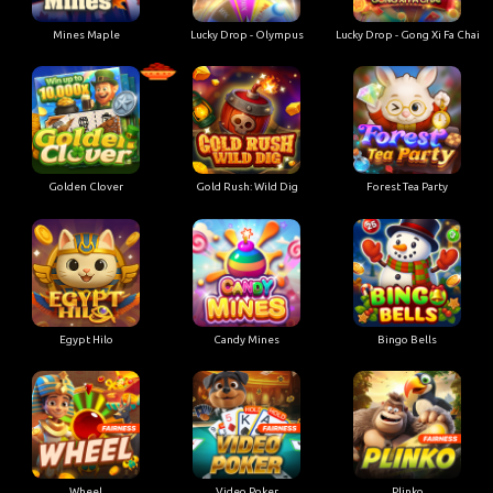
Mines Maple
Lucky Drop - Olympus
Lucky Drop - Gong Xi Fa Chai
Golden Clover
Gold Rush: Wild Dig
Forest Tea Party
Egypt Hilo
Candy Mines
Bingo Bells
Wheel
Video Poker
Plinko