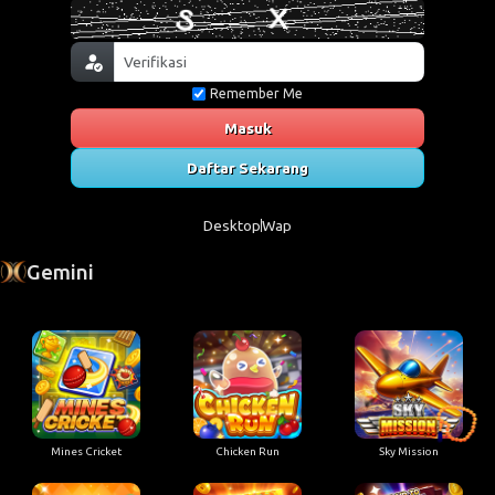
Remember Me
Masuk
Daftar Sekarang
Desktop
Wap
Gemini
Mines Cricket
Chicken Run
Sky Mission