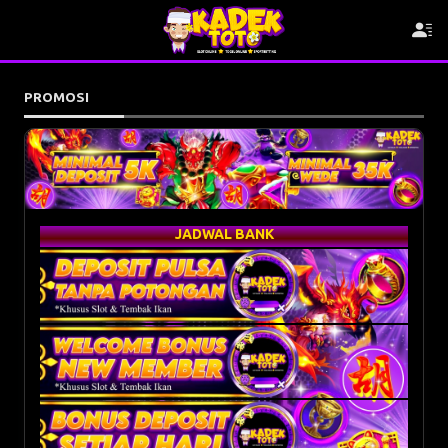
PROMOSI
JADWAL BANK KADEKTOTO
-
BCA
: Online 24 Jam |
-
BRI
: Online 24 Jam |
-
MANDIRI
: Online 24 Jam |
Syarat dan Ketentuan : Khusus Slot & Tembak Ikan
-
BNI
: Online 24 Jam |
- Menerima deposit via Telkomsel dan XL
-
DANA
: Online 24 Jam |
- Untuk deposit menggunakan pulsa tidak dapat
-
OVO
: Online 24 Jam |
mengikuti event dan bonus lainnya
Syarat dan Ketentuan : Khusus Slot & Tembak Ikan
-
GOPAY
: Online 24 Jam |
- Pihak KADEKTOTO tidak menerima tukang convert,
- Claim bonus melalui livechat, bonus tidak bisa
-
LINKAJA
: Online 24 Jam |
safety bet ataupun deposit pulsa yang langsung WD