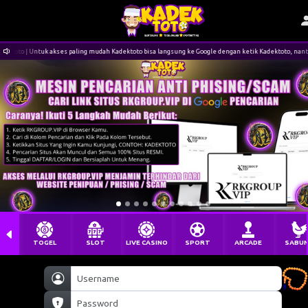
oto | Untuk akses paling mudah Kadektoto bisa langsung ke Google dengan ketik Kadektoto, nanti akan
TOGEL
SLOT
LIVE CASINO
SPORT
ARCADE
SABU