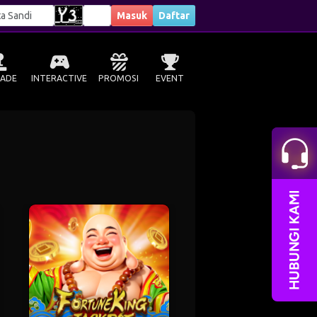
sung muncul link anti blokir kami ^.^
Selamat datang di Kadektoto |
Masuk
Daftar
ADE
INTERACTIVE
PROMOSI
EVENT