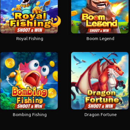
Royal Fishing
Boom Legend
Bombing Fishing
Dragon Fortune