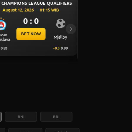
FOOTBALL F24 INTERNATIONAL
FRIENDLY
August 7, 2026 — 23:45 WIB
0 : 1
Next
BET NOW
rtugal
e-Hungary
0
0.33
0.00
-0.57
BNI
BRI