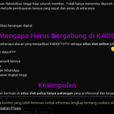
 fleksibilitas tinggi bagi seluruh member. Tidak hanya menerima deposit
etode pembayaran lainnya yang cepat dan aman, di antaranya:
kasi keuangan digital
 Mengapa Harus Bergabung di KA
ut beberapa alasan yang menjadikan KADEKTOTO sebagai
situs slot online
pil
ai data RTP
enarik lainnya
y
t dan WhatsApp
nan tingkat tinggi
Kesimpulan
an bermain di
situs slot pulsa tanpa potongan
yang profesional dan terp
arian, serta berbagai bonus menarik lainnya. Jangan lewatkan kesempatan un
 konten yang lebih Relevan. Untuk informasi lengkap tentang cookies sil
ijakan Privasi
.
s Reserved.
MOBILE
WAP