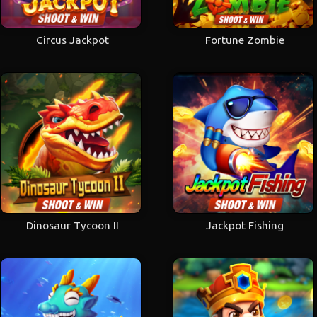
Circus Jackpot
Fortune Zombie
Dinosaur Tycoon II
Jackpot Fishing