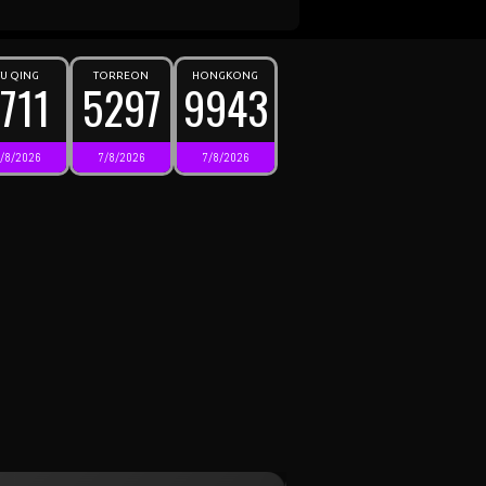
FU QING
TORREON
HONGKONG
1711
5297
9943
/8/2026
7/8/2026
7/8/2026