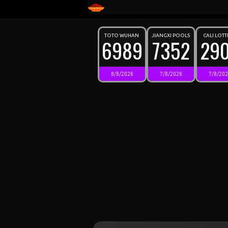
TOTO WUHAN
JIANGXI POOLS
CALI LOT
6989
7352
29
8/8/2026
7/8/2026
7/8/20