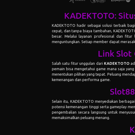
KADEKTOTO: Situs 
KADEKTOTO
hadir sebagai solusi terbaik ba
cepat, dan tanpa biaya tambahan, KADEKTOTO 
besar. Melalui layanan profesional dan fit
menguntungkan. Setiap member dapat merasaka
Link Slo
Salah satu fitur unggulan dari
KADEKTOTO
ad
pemain bisa mengetahui game mana saja yang 
menentukan pilihan yang tepat. Peluang mendapat
kemenangan dan performa game.
Slot8
Selain itu, KADEKTOTO menyediakan berbaga
potensi kemenangan tinggi serta gameplay me
pengembalian secara langsung untuk menyusun
memaksimalkan peluang menang.
K