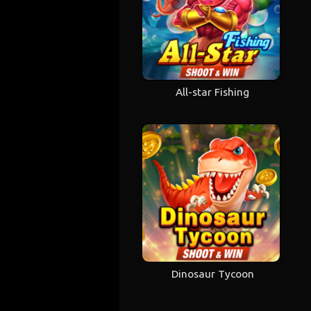
All-star Fishing
Dinosaur Tycoon