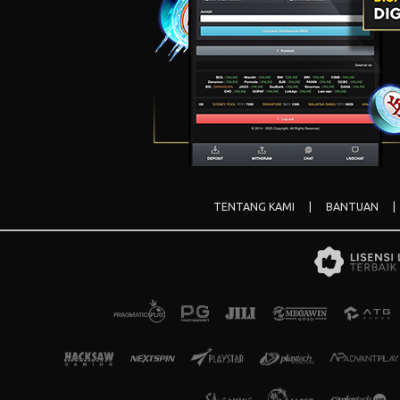
TENTANG KAMI
|
BANTUAN
|