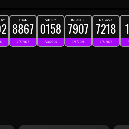
TERY
HK SIANG
SYDNEY
SINGAPORE
MALAYSIA
02
8867
0158
7907
7218
26
7/8/2026
7/8/2026
7/8/2026
7/8/2026
7