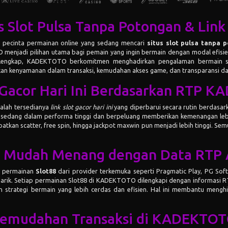
Slot Pulsa Tanpa Potongan & Link S
gi pecinta permainan online yang sedang mencari
situs slot pulsa tanpa 
menjadi pilihan utama bagi pemain yang ingin bermain dengan modal efis
ur lengkap, KADEKTOTO berkomitmen menghadirkan pengalaman bermain slo
n kenyamanan dalam transaksi, kemudahan akses game, dan transparansi da
t Gacor Hari Ini Berdasarkan RTP 
alah tersedianya
link slot gacor hari ini
yang diperbarui secara rutin berdasarka
sedang dalam performa tinggi dan berpeluang memberikan kemenangan lebi
kan scatter, free spin, hingga jackpot maxwin pun menjadi lebih tinggi. Semua
8 Mudah Menang dengan Data RTP 
i permainan
Slot88
dari provider terkemuka seperti Pragmatic Play, PG Soft
narik. Setiap permainan Slot88 di KADEKTOTO dilengkapi dengan informasi 
 strategi bermain yang lebih cerdas dan efisien. Hal ini membantu mengh
emudahan Transaksi di KADEKTO