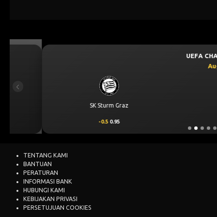
UEFA CHAMPIONS 
August 12, 20
0 
Previous
BET
SK Sturm Graz
-0.5
0.95
TENTANG KAMI
BANTUAN
PERATURAN
INFORMASI BANK
HUBUNGI KAMI
KEBIJAKAN PRIVASI
PERSETUJUAN COOKIES