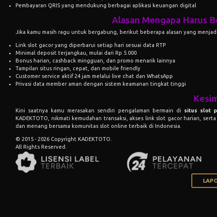
Pembayaran QRIS yang mendukung berbagai aplikasi keuangan digital
Alasan Mengapa Harus 
Jika kamu masih ragu untuk bergabung, berikut beberapa alasan yang menj
Link slot gacor yang diperbarui setiap hari sesuai data RTP
Minimal deposit terjangkau, mulai dari Rp 5.000
Bonus harian, cashback mingguan, dan promo menarik lainnya
Tampilan situs ringan, cepat, dan mobile friendly
Customer service aktif 24 jam melalui live chat dan WhatsApp
Privasi data member aman dengan sistem keamanan tingkat tinggi
Kesi
Kini saatnya kamu merasakan sendiri pengalaman bermain di
situs slot 
KADEKTOTO, nikmati kemudahan transaksi, akses link slot gacor harian, ser
dan menang bersama komunitas slot online terbaik di Indonesia.
© 2015 - 2026 Copyright KADEKTOTO.
All Rights Reserved.
LAPO