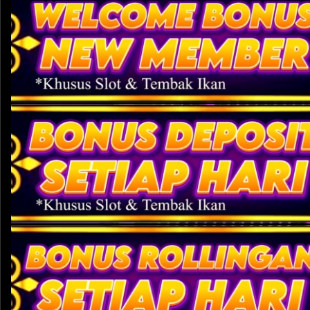
- Menerima deposit via Telkomsel dan XL
- Untuk deposit menggunakan pulsa tidak dapat mengikuti event dan bonus
- Pihak KADEKTOTO tidak menerima tukang convert, safety bet ataupun dep
- Pihak KADEKTOTO akan memblokir akun anda Jika terindikasi melakukan k
- NB : Syarat & Ketentuan bisa berubah sewaktu-waktu
Syarat dan Ketentuan : Khusus Slot & Tembak Ikan
- Claim bonus melalui livechat, bonus tidak bisa diproses jika telah dimainka
- Minimal deposit untuk bonus Rp.5.000,-
- Maximal bonus yang diberikan Rp.100.000,-
- Syarat melakukan withdraw adalah 4X TO Bettingan
- Bonus tidak dapat digabungkan dengan promo event lainnya
- Pihak KADEKTOTO akan memblokir akun anda Jika terindikasi melakukan k
- NB : Syarat & Ketentuan bisa berubah sewaktu-waktu
Syarat dan Ketentuan : Khusus Slot & Tembak Ikan
- Claim bonus melalui livechat, bonus tidak bisa diproses jika telah dimainka
- Minimal deposit untuk bonus Rp.5.000,-
- Maximal bonus yang diberikan Rp.100.000,-
- Syarat melakukan withdraw adalah 3X TO Bettingan
- Bonus hanya berlaku untuk permainan slot dan tembak ikan
- Pihak KADEKTOTO Akan Memblokir Akun Anda Jika Terindikasi Melakukan 