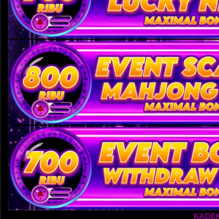
- Cara claim bonus pemain harap melakukan ss pada total JACKPOT yang did
- Maksimal claim dalam 1 hari adalah 3 kali dan direset pada pukul 00:01 setia
- Pihak Kadektoto berhak membatalkan bonus apabila terjadi kecurangan
- Segala keputusan Kadektoto adalah mutlak dan tidak dapat diganggu gug
- NB : Syarat & Ketentuan bisa berubah sewaktu-waktu
Syarat dan Ketentuan : Berlaku khusus Lucky Neko
- Dilarang melanjutkan permainan sebelum diclaim. Akan dianggap hangus j
- Hanya berlaku untuk BUYSPIN
- Cara claim bonus pemain harap melakukan ss pada total win streak yang d
- Batas maksimal claim dalam 1 hari adalah 3 kali dan akan di reset pukul 00:0
- Pihak Kadektoto berhak membatalkan bonus apabila terjadi kecurangan
- Segala keputusan Kadektoto adalah mutlak dan tidak dapat diganggu gug
- NB : Syarat & Ketentuan bisa berubah sewaktu-waktu
Winstreak Buyspin 15.000 : Minimal kemenangan Rp.30.000,-
- 4 Kali Winstreak mendapatkan 200.000
Syarat dan Ketentuan : Berlaku khusus Mahjong Ways dan Mahjong Ways 2
- 5 Kali Winstreak mendapatkan 300.000
- Dilarang melanjutkan permainan sebelum diclaim. Akan dianggap hangus j
- 6 Kali Winstreak mendapatkan 400.000
- Cara claim bonus pemain harap melakukan ss pada total Scatter yang dida
- Batas maksimal claim dalam 1 hari adalah 3 kali dan akan di reset pukul 00:0
Winstreak Buyspin 30.000 : Minimal kemenangan Rp.50.000,-
- Pihak Kadektoto berhak membatalkan bonus apabila terjadi kecurangan
- 4 Kali Winstreak mendapatkan 300.000
- Segala keputusan Kadektoto adalah mutlak dan tidak dapat diganggu gug
- 5 Kali Winstreak mendapatkan 400.000
- NB : Syarat & Ketentuan bisa berubah sewaktu-waktu
- 6 Kali Winstreak mendapatkan 500.000
Event Bonus 3 Scatter :
Winstreak Buyspin 45.000 : Minimal kemenangan Rp.90.000,-
- 1.000 / akan mendapatkan Rp.10.000,-
- 4 Kali Winstreak mendapatkan 400.000
- 2.000 / akan mendapatkan Rp.20.000,-