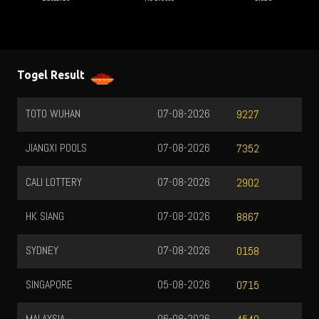
Togel Result
TOTO WUHAN
07-08-2026
9227
JIANGXI POOLS
07-08-2026
7352
CALI LOTTERY
07-08-2026
2902
HK SIANG
07-08-2026
8867
SYDNEY
07-08-2026
0158
SINGAPORE
05-08-2026
0715