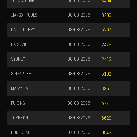
TOTO WUHAN
08-08-2026
3454
JIANGXI POOLS
08-08-2026
0206
CALI LOTTERY
08-08-2026
5297
HK SIANG
08-08-2026
2476
SYDNEY
08-08-2026
2413
SINGAPORE
08-08-2026
5102
MALAYSIA
08-08-2026
6851
FU QING
08-08-2026
5771
TORREON
08-08-2026
6629
HONGKONG
07-08-2026
9943