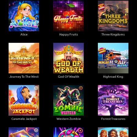
Alice
Happy Fruits
Three Kingdoms
Journey To The West
God Of Wealth
Highroad King
Caramelo Jackpot
Western Zombie
Forest Treasures