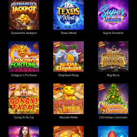
Dynamite Jackpot
Texas Wind
Super Double
Dragon's Fortune
Elephant King
Big Boss
Gong Xi Fa Cai
Maneki Neko
Christmas Carnivals