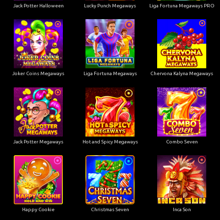
Jack Potter Halloween
Lucky Punch Megaways
Liga Fortuna Megaways PRO
Joker Coins Megaways
Liga Fortuna Megaways
Chervona Kalyna Megaways
Jack Potter Megaways
Hot and Spicy Megaways
Combo Seven
Happy Cookie
Christmas Seven
Inca Son