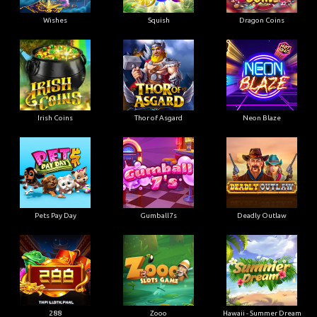
Wishes
Squish
Dragon Coins
Irish Coins
Thor of Asgard
Neon Blaze
Pets Pay Day
Gumball7s
Deadly Outlaw
288
Zooo
Hawaii - Summer Dream