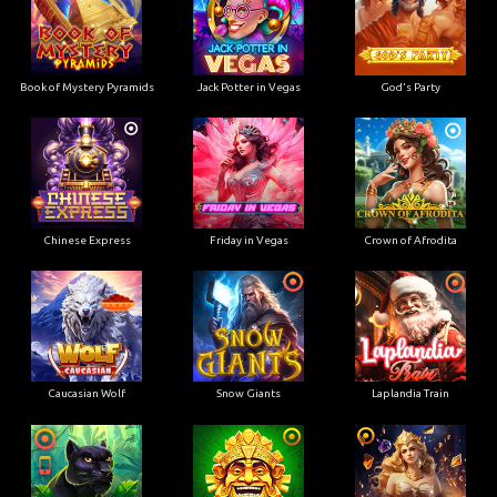
Book of Mystery Pyramids
Jack Potter in Vegas
God's Party
Chinese Express
Friday in Vegas
Crown of Afrodita
Caucasian Wolf
Snow Giants
Laplandia Train