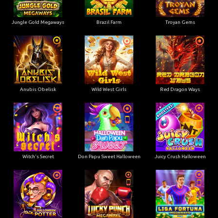
Jungle Gold Megaways
Brazil Farm
Troyan Gems
Anubis Obelisk
Wild West Girls
Red Dragon Ways
Witch's Secret
Don Papu Sweet Halloween
Juicy Crush Halloween