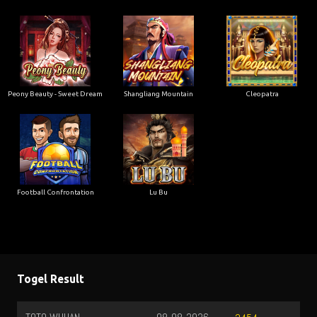
Peony Beauty - Sweet Dream
Shangliang Mountain
Cleopatra
Football Confrontation
Lu Bu
Togel Result