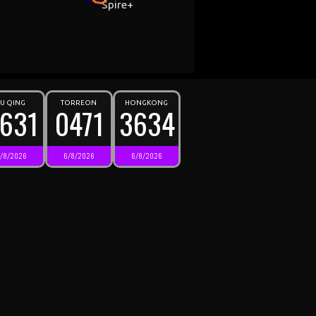
Spire+
FU QING
TORREON
HONGKONG
631
0471
3634
/8/2026
6/8/2026
6/8/2026