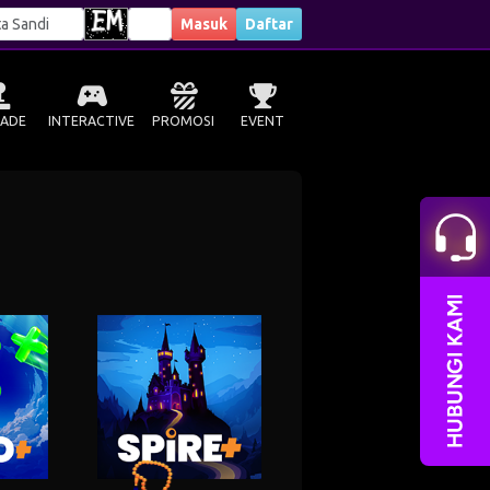
 langsung muncul link anti blokir kami ^.^
Selamat datang di Kadekt
Masuk
Daftar
ADE
INTERACTIVE
PROMOSI
EVENT