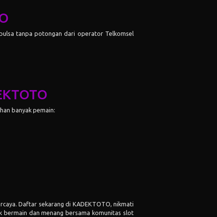
TO
 pulsa tanpa potongan dari operator Telkomsel
DEKTOTO
ihan banyak pemain:
ercaya. Daftar sekarang di KADEKTOTO, nikmati