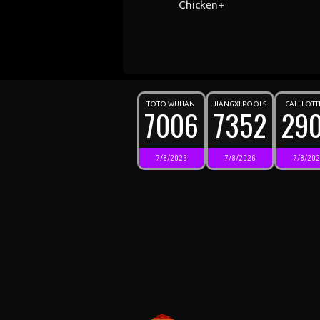
Chicken+
TOTO WUHAN
JIANGXI POOLS
CALI LOT
7006
7352
29
7/8/2026
7/8/2026
7/8/20