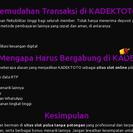
emudahan Transaksi di KADEKTO
 fleksibilitas tinggi bagi seluruh member. Tidak hanya menerima deposit
etode pembayaran lainnya yang cepat dan aman, di antaranya:
kasi keuangan digital
 Mengapa Harus Bergabung di KA
ut beberapa alasan yang menjadikan KADEKTOTO sebagai
situs slot online
pil
ai data RTP
enarik lainnya
y
t dan WhatsApp
nan tingkat tinggi
Kesimpulan
an bermain di
situs slot pulsa tanpa potongan
yang profesional dan terp