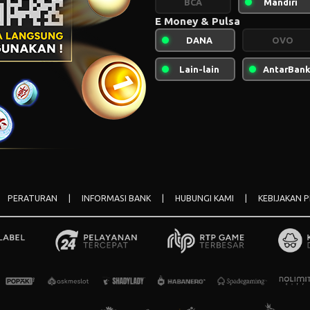
BCA
Mandiri
E Money & Pulsa
DANA
OVO
Lain-lain
AntarBank
PERATURAN
|
INFORMASI BANK
|
HUBUNGI KAMI
|
KEBIJAKAN P