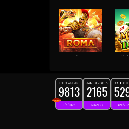
Roma
Mah
TOTO WUHAN
JIANGXI POOLS
CALI LOT
9813
2165
52
9/8/2026
9/8/2026
8/8/20
Big Cai Shen
Cla