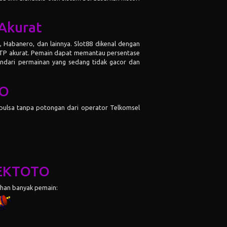
Akurat
, Habanero, dan lainnya. Slot88 dikenal dengan
g Fu
Triple Monkey
RTP akurat. Pemain dapat memantau persentase
indari permainan yang sedang tidak gacor dan
TO
 pulsa tanpa potongan dari operator Telkomsel
DEKTOTO
ihan banyak pemain: