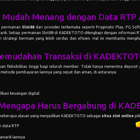
8 Mudah Menang dengan Data RTP 
i permainan
Slot88
dari provider terkemuka seperti Pragmatic Play, PG Soft
weet Lava
Taiga 88
Triple Kun
narik. Setiap permainan Slot88 di KADEKTOTO dilengkapi dengan informasi 
 strategi bermain yang lebih cerdas dan efisien. Hal ini membantu mengh
Monkey
emudahan Transaksi di KADEKTO
 fleksibilitas tinggi bagi seluruh member. Tidak hanya menerima deposit
etode pembayaran lainnya yang cepat dan aman, di antaranya:
kasi keuangan digital
 Mengapa Harus Bergabung di KA
ut beberapa alasan yang menjadikan KADEKTOTO sebagai
situs slot online
pil
ai data RTP
enarik lainnya