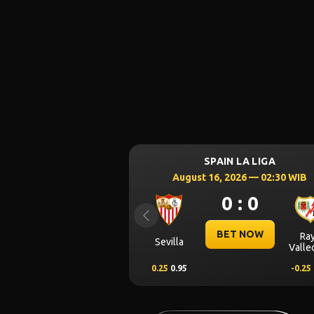
Candy Bonanza Xmas
Crazy
UEFA CHAMPIONS LEAGUE QUALIF
August 12, 2026 — 01:30 WIB
0 : 0
Previous
BET NOW
SK Sturm
Fener
Graz
-0.5
0.95
0.5
0
Dolphin dive
Dr