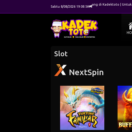
Selamat datang di Kadektoto | Untuk akses pa
Sabtu 8/08/2026 19:08:57
HO
Slot
NextSpin