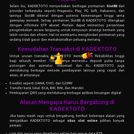
Selain itu, KADEKTOTO menyediakan berbagai permainan
Slot88
dari
provider terkemuka seperti Pragmatic Play, PG Soft, Habanero, dan
lainnya. Slot88 dikenal dengan potensi kemenangan tinggi serta
gameplay menarik. Setiap permainan Slot88 di KADEKTOTO dilengkapi
dengan informasi RTP akurat. Pemain dapat memantau persentase
pengembalian secara langsung untuk menyusun strategi bermain yang
lebih cerdas dan efisien. Hal ini membantu menghindari permainan yang
sedang tidak gacor dan memaksimalkan peluang menang.
Kemudahan Transaksi di KADEKTOTO
Untuk urusan transaksi, KADEKTOTO memberikan fleksibilitas tinggi
bagi seluruh member. Tidak hanya menerima deposit pulsa tanpa
potongan dari operator Telkomsel dan XL, KADEKTOTO juga
mendukung berbagai metode pembayaran lainnya yang cepat dan
aman, di antaranya:
E-wallet seperti DANA, OVO, dan GOPAY
Transfer bank lokal: BCA, BRI, BNI, dan Mandiri
Pembayaran QRIS yang mendukung berbagai aplikasi keuangan digital
Alasan Mengapa Harus Bergabung di
KADEKTOTO
Jika kamu masih ragu untuk bergabung, berikut beberapa alasan yang
menjadikan KADEKTOTO sebagai
situs slot online
pilihan banyak
pemain:
Link slot gacor yang diperbarui setiap hari sesuai data RTP