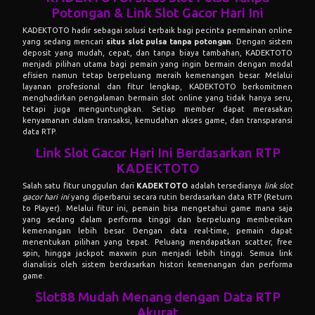
Potongan & Link Slot Gacor Hari Ini
KADEKTOTO
hadir sebagai solusi terbaik bagi pecinta permainan online
yang sedang mencari
situs slot pulsa tanpa potongan
. Dengan sistem
deposit yang mudah, cepat, dan tanpa biaya tambahan, KADEKTOTO
menjadi pilihan utama bagi pemain yang ingin bermain dengan modal
efisien namun tetap berpeluang meraih kemenangan besar. Melalui
layanan profesional dan fitur lengkap, KADEKTOTO berkomitmen
menghadirkan pengalaman bermain slot online yang tidak hanya seru,
tetapi juga menguntungkan. Setiap member dapat merasakan
kenyamanan dalam transaksi, kemudahan akses game, dan transparansi
data RTP.
Link Slot Gacor Hari Ini Berdasarkan RTP
KADEKTOTO
Salah satu fitur unggulan dari
KADEKTOTO
adalah tersedianya
link slot
gacor hari ini
yang diperbarui secara rutin berdasarkan data RTP (Return
to Player). Melalui fitur ini, pemain bisa mengetahui game mana saja
yang sedang dalam performa tinggi dan berpeluang memberikan
kemenangan lebih besar. Dengan data real-time, pemain dapat
menentukan pilihan yang tepat. Peluang mendapatkan scatter, free
spin, hingga jackpot maxwin pun menjadi lebih tinggi. Semua link
dianalisis oleh sistem berdasarkan histori kemenangan dan performa
game.
Slot88 Mudah Menang dengan Data RTP
Akurat