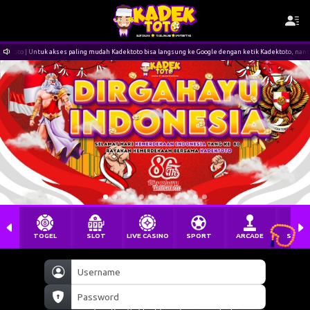
oto | Untuk akses paling mudah Kadektoto bisa langsung ke Google dengan ketik Kadektoto, nanti akan
TOGEL
SLOT
LIVE CASINO
SPORT
ARCADE
SABU