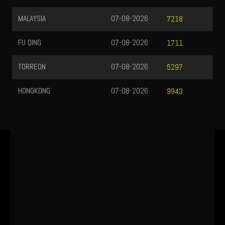
MALAYSIA
07-08-2026
7218
FU QING
07-08-2026
1711
TORREON
07-08-2026
5297
HONGKONG
07-08-2026
9943