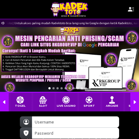
oto | Untuk akses paling mudah Kadektoto bisa langsung ke Google dengan ketik Kadektoto, nanti akan
TOGEL
SLOT
LIVE CASINO
SPORT
ARCADE
SABU