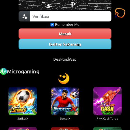
Remember Me
Masuk
Daftar Sekarang
Desktop
Wap
Microgaming
StrikerX
SoccerX
FlyX Cash Turbo