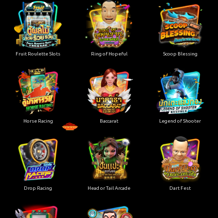
Fruit Roulette Slots
Ring of Hopeful
Scoop Blessing
Horse Racing
Baccarat
Legend of Shooter
Drop Racing
Head or Tail Arcade
Dart Fest