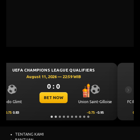
UEFA EUROPA LEAGUE QUALIFIERS
August 11, 2026 — 22:59 WIB
0 : 0
Previous
Next
BET NOW
oise
FC Iberia 1999
Larne FC
0.75
0.88
-0.75
0.94
TENTANG KAMI
BANTUAN