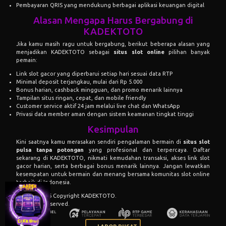
Pembayaran QRIS yang mendukung berbagai aplikasi keuangan digital
Alasan Mengapa Harus Bergabung di
KADEKTOTO
Jika kamu masih ragu untuk bergabung, berikut beberapa alasan yang
menjadikan KADEKTOTO sebagai
situs slot online
pilihan banyak
pemain:
Link slot gacor yang diperbarui setiap hari sesuai data RTP
Minimal deposit terjangkau, mulai dari Rp 5.000
Bonus harian, cashback mingguan, dan promo menarik lainnya
Tampilan situs ringan, cepat, dan mobile friendly
Customer service aktif 24 jam melalui live chat dan WhatsApp
Privasi data member aman dengan sistem keamanan tingkat tinggi
Kesimpulan
Kini saatnya kamu merasakan sendiri pengalaman bermain di
situs slot
pulsa tanpa potongan
yang profesional dan terpercaya. Daftar
sekarang di KADEKTOTO, nikmati kemudahan transaksi, akses link slot
gacor harian, serta berbagai bonus menarik lainnya. Jangan lewatkan
kesempatan untuk bermain dan menang bersama komunitas slot online
terbaik di Indonesia.
© 2015 - 2026 Copyright KADEKTOTO.
All Rights Reserved.