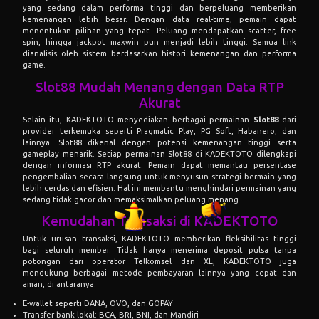
yang sedang dalam performa tinggi dan berpeluang memberikan
kemenangan lebih besar. Dengan data real-time, pemain dapat
menentukan pilihan yang tepat. Peluang mendapatkan scatter, free
spin, hingga jackpot maxwin pun menjadi lebih tinggi. Semua link
dianalisis oleh sistem berdasarkan histori kemenangan dan performa
game.
Slot88 Mudah Menang dengan Data RTP
Akurat
Selain itu, KADEKTOTO menyediakan berbagai permainan
Slot88
dari
provider terkemuka seperti Pragmatic Play, PG Soft, Habanero, dan
lainnya. Slot88 dikenal dengan potensi kemenangan tinggi serta
gameplay menarik. Setiap permainan Slot88 di KADEKTOTO dilengkapi
dengan informasi RTP akurat. Pemain dapat memantau persentase
pengembalian secara langsung untuk menyusun strategi bermain yang
lebih cerdas dan efisien. Hal ini membantu menghindari permainan yang
sedang tidak gacor dan memaksimalkan peluang menang.
Kemudahan Transaksi di KADEKTOTO
Untuk urusan transaksi, KADEKTOTO memberikan fleksibilitas tinggi
bagi seluruh member. Tidak hanya menerima deposit pulsa tanpa
potongan dari operator Telkomsel dan XL, KADEKTOTO juga
mendukung berbagai metode pembayaran lainnya yang cepat dan
aman, di antaranya:
E-wallet seperti DANA, OVO, dan GOPAY
Transfer bank lokal: BCA, BRI, BNI, dan Mandiri