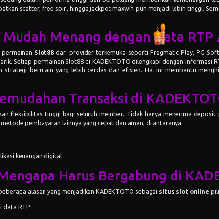
eum Mystery
Oishi Delights
Three Crazy P
kan scatter, free spin, hingga jackpot maxwin pun menjadi lebih tinggi. Semua
8 Mudah Menang dengan Data RTP 
i permainan
Slot88
dari provider terkemuka seperti Pragmatic Play, PG Soft
narik. Setiap permainan Slot88 di KADEKTOTO dilengkapi dengan informasi 
 strategi bermain yang lebih cerdas dan efisien. Hal ini membantu mengh
emudahan Transaksi di KADEKTO
ark Bounty
Zombie Outbreak
Futebol Fe
 fleksibilitas tinggi bagi seluruh member. Tidak hanya menerima deposit
etode pembayaran lainnya yang cepat dan aman, di antaranya:
kasi keuangan digital
 Mengapa Harus Bergabung di KA
ut beberapa alasan yang menjadikan KADEKTOTO sebagai
situs slot online
pil
ai data RTP
ash Mania
Fortune Dragon
Werewolf's 