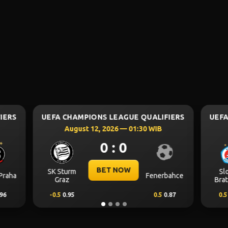
Showdo
rfect Strike
Mayan Destiny
Inferno Ma
IERS
E-FOOTBALL F24 INTERNATIONAL
E-FO
FRIENDLY
August 7, 2026 — 23:15 WIB
0 : 0
Saint-
Manc
oise
BET NOW
e-England
e-Germany
Un
1.00
0.
0.25
0.56
-0.25
-0.80
cal Guardians
Poker Kingdom Win
Alibabas Ca