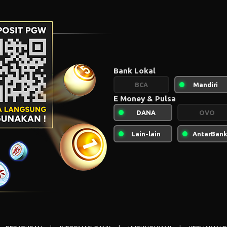
Fortune
Bank Lokal
BCA
Mandiri
E Money & Pulsa
en Gold Rush
Majestic Empire
Grimms Bou
DANA
OVO
Hansel & Gr
Lain-lain
AntarBank