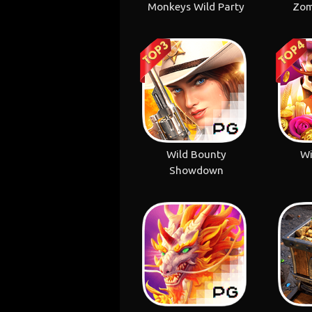
Monkeys Wild Party
Zom
Wild Bounty
Wi
Showdown