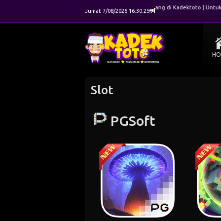
Selamat datang di Kadektoto | Untuk akses p
Jumat 7/08/2026 16:30:26
HO
Slot
PGSoft