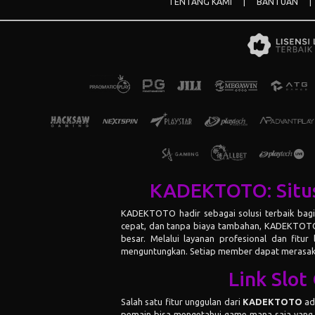
TENTANG KAMI
|
BANTUAN
|
Dragons Treasure
Diner
Quest
Doomsday Rampage
Gr
KADEKTOTO: Situs 
KADEKTOTO
hadir sebagai solusi terbaik ba
cepat, dan tanpa biaya tambahan, KADEKTOTO 
besar. Melalui layanan profesional dan fit
menguntungkan. Setiap member dapat merasaka
Link Slo
Salah satu fitur unggulan dari
KADEKTOTO
ad
pemain bisa mengetahui game mana saja yang 