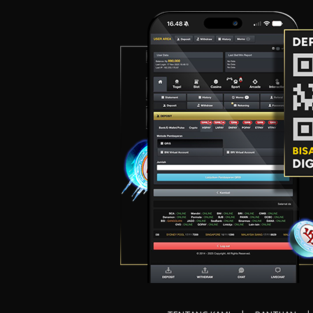
Pharaoh Royals
Krak