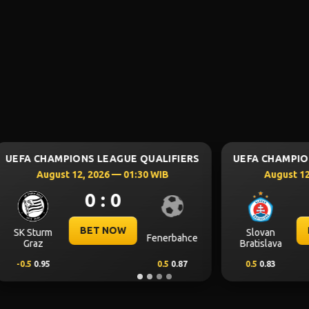
Showdo
rfect Strike
Mayan Destiny
Inferno Ma
IERS
E-FOOTBALL F24 INTERNATIONAL
E-
FRIENDLY
August 8, 2026 — 00:00 WIB
1 : 0
Saint-
oise
BET NOW
e-France
e-Belgium
e-Po
1.00
0.00
0.92
0.00
0.84
0.0
cal Guardians
Poker Kingdom Win
Alibabas Ca