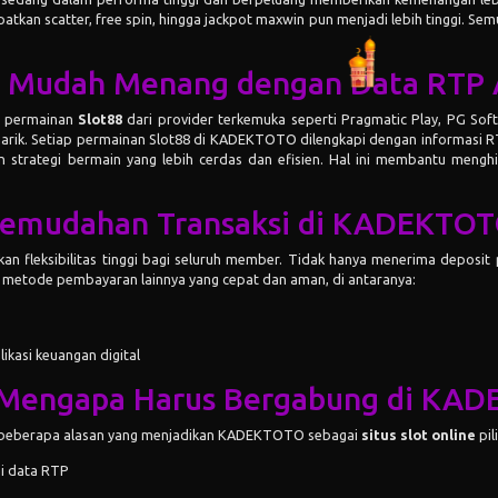
eum Mystery
Oishi Delights
Three Crazy P
kan scatter, free spin, hingga jackpot maxwin pun menjadi lebih tinggi. Semua
8 Mudah Menang dengan Data RTP 
i permainan
Slot88
dari provider terkemuka seperti Pragmatic Play, PG Soft
narik. Setiap permainan Slot88 di KADEKTOTO dilengkapi dengan informasi 
 strategi bermain yang lebih cerdas dan efisien. Hal ini membantu mengh
emudahan Transaksi di KADEKTO
ark Bounty
Zombie Outbreak
Futebol Fe
 fleksibilitas tinggi bagi seluruh member. Tidak hanya menerima deposit
etode pembayaran lainnya yang cepat dan aman, di antaranya:
kasi keuangan digital
 Mengapa Harus Bergabung di KA
ut beberapa alasan yang menjadikan KADEKTOTO sebagai
situs slot online
pil
ai data RTP
ash Mania
Fortune Dragon
Werewolf's 