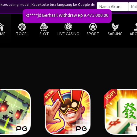
 mudah Kadektoto bisa langsung ke Google dengan ketik Kadektoto, nanti akan langs
kt****jd Berhasil Withdraw Rp 9.475.000,00
ME
TOGEL
SLOT
LIVE CASINO
SPORT
SABUNG
ARC