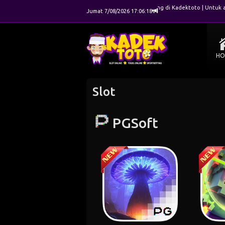
Selamat datang di Kadektoto | Untuk akses paling
Jumat 7/08/2026 17:06:20
HO
Slot
PGSoft