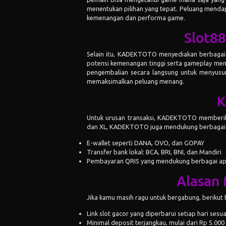
Rio Fantasia
Mus
menentukan pilihan yang tepat. Peluang mendapat
kemenangan dan performa game.
Slot8
Selain itu, KADEKTOTO menyediakan berbaga
potensi kemenangan tinggi serta gameplay me
pengembalian secara langsung untuk menyusun
memaksimalkan peluang menang.
K
Yakuza Honor
Sh
Untuk urusan transaksi, KADEKTOTO memberikan
dan XL, KADEKTOTO juga mendukung berbagai m
E-wallet seperti DANA, OVO, dan GOPAY
Transfer bank lokal: BCA, BRI, BNI, dan Mandiri
Pembayaran QRIS yang mendukung berbagai apli
Alasan
Jika kamu masih ragu untuk bergabung, berik
Link slot gacor yang diperbarui setiap hari sesu
Mystic Potion
C
Minimal deposit terjangkau, mulai dari Rp 5.000