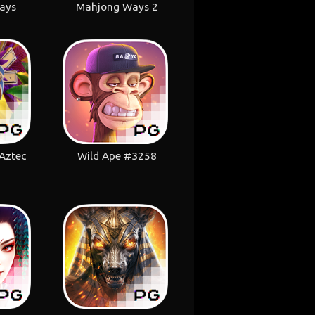
ays
Mahjong Ways 2
 Aztec
Wild Ape #3258