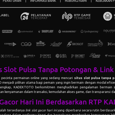
PERATURAN
|
INFORMASI BANK
|
HUBUNGI KAMI
|
KEBIJAKAN P
 Frenzy Spins
Jack the Giant Hunter
Dead Mans R
affiti Rush
Incan Wonders
Fortune Sn
Slot Pulsa Tanpa Potongan & Link S
gi pecinta permainan online yang sedang mencari
situs slot pulsa tanpa 
menjadi pilihan utama bagi pemain yang ingin bermain dengan modal efis
ur lengkap, KADEKTOTO berkomitmen menghadirkan pengalaman bermain slo
n kenyamanan dalam transaksi, kemudahan akses game, dan transparansi da
t Gacor Hari Ini Berdasarkan RTP 
alah tersedianya
link slot gacor hari ini
yang diperbarui secara rutin berdasarka
sedang dalam performa tinggi dan berpeluang memberikan kemenangan lebi