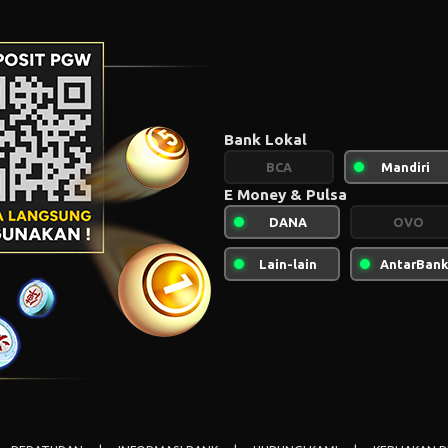
Fortune
Bank Lokal
BCA
Mandiri
E Money & Pulsa
en Gold Rush
Majestic Empire
Grimms Bou
DANA
OVO
Hansel & Gr
Lain-lain
AntarBank