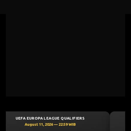
UEFA CHAMPIONS LEAGUE QUALIFIERS
August 11, 2026 — 22:59 WIB